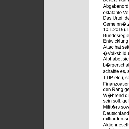
Abgabenordn
eklatante V
Das Urteil 
Gemeinn�tzi
10.1.2019). 
Bundesregie
Entwicklung 
Attac hat se
�Volksbildu
Alphabetisie
b�rgerschaft
schaffte es
TTIP etc.), 
Finanzoasen 
den Rang ges
W�hrend dies
sein soll, g
Milit�rs so
Deutschland
milliarden-
Aktiengesell