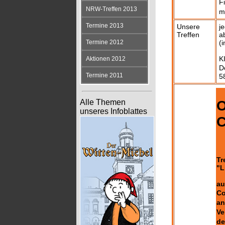
F
NRW-Treffen 2013
m
Termine 2013
Unsere
j
Treffen
a
Termine 2012
(
K
Aktionen 2012
D
Termine 2011
5
O
Alle Themen
unseres Infoblattes
C
Tr
"L
au
Co
an
Ve
de