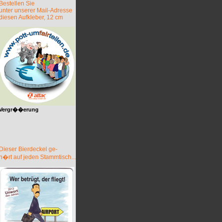
Bestellen Sie
unter unserer Mail-Adresse
diesen Aufkleber, 12 cm
Vergr��erung
Dieser Bierdeckel ge-
h�rt auf jeden Stammtisch...