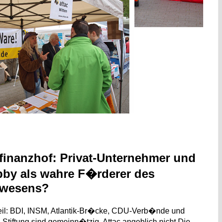
inanzhof: Privat-Unternehmer und
bby als wahre F�rderer des
wesens?
eil: BDI, INSM, Atlantik-Br�cke, CDU-Verb�nde und
Stiftung sind gemeinn�tzig. Attac angeblich nicht Die