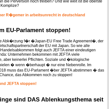
n die Perversion noch treiben? Und wie weit ist die oberste
n Komplize?
er R�gemer in arbeitsunrecht in deutschland
m EU-Parlament stoppen!
die Abk�rzung f�r �Japan-EU Free Trade Agreement�, der
rtschaftspartnerschaft der EU mit Japan. So wie alle
Handelsabkommen folgt auch JEFTA einer eindeutigen
da: Unternehmen bekommen mit JEFTA viele
, aber keinerlei Pflichten. Soziale und �kologische
pielen � wenn �berhaupt � nur eine Nebenrolle. Im
018 muss das EU-Parlament �ber JEFTA abstimmen � das
te Chance, das Abkommen noch zu stoppen!
 und JEFTA stoppen!
inge sind DAS Ablenkungsthema seit