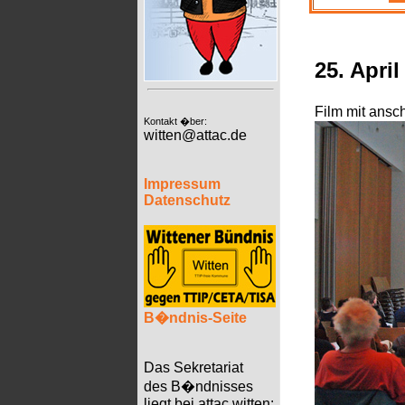
25. Apri
Film mit ansc
Kontakt �ber:
witten@attac.de
Impressum
Datenschutz
B�ndnis-Seite
Das Sekretariat
des B�ndnisses
liegt bei attac witten: