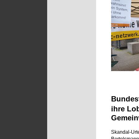
Bundesf
ihre Lo
Gemein
Skandal-Urt
Bertelsmann-