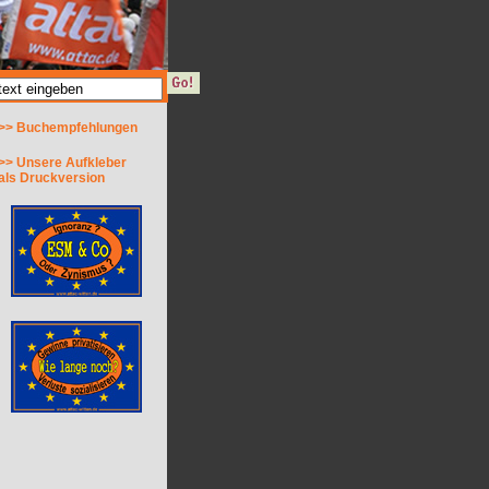
>> Buchempfehlungen
>> Unsere Aufkleber
als Druckversion