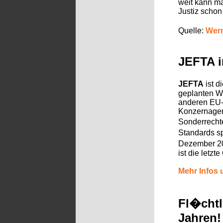
weit kann ma
Justiz scho
Quelle:
Wern
JEFTA i
JEFTA
ist 
geplanten Wi
anderen EU-
Konzernagen
Sonderrechte
Standards s
Dezember 2
ist die letz
Mehr Infos
Fl�chtl
Jahren!