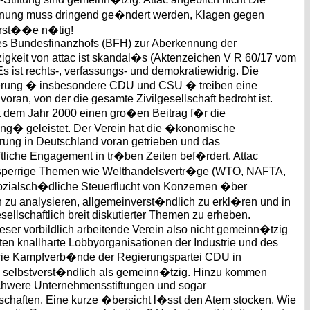
ung muss dringend ge�ndert werden, Klagen gegen
erst��e n�tig!
des Bundesfinanzhofs (BFH) zur Aberkennung der
gkeit von attac ist skandal�s (Aktenzeichen V R 60/17 vom
Es ist rechts-, verfassungs- und demokratiewidrig. Die
rung � insbesondere CDU und CSU � treiben eine
voran, von der die gesamte Zivilgesellschaft bedroht ist.
it dem Jahr 2000 einen gro�en Beitrag f�r die
ng� geleistet. Der Verein hat die �konomische
rung in Deutschland voran getrieben und das
liche Engagement in tr�ben Zeiten bef�rdert. Attac
, sperrige Themen wie Welthandelsvertr�ge (WTO, NAFTA,
sozialsch�dliche Steuerflucht von Konzernen �ber
zu analysieren, allgemeinverst�ndlich zu erkl�ren und in
ellschaftlich breit diskutierter Themen zu erheben.
er vorbildlich arbeitende Verein also nicht gemeinn�tzig
elten knallharte Lobbyorganisationen der Industrie und des
wie Kampfverb�nde der Regierungspartei CDU in
 selbstverst�ndlich als gemeinn�tzig. Hinzu kommen
schwere Unternehmensstiftungen und sogar
schaften. Eine kurze �bersicht l�sst den Atem stocken. Wie