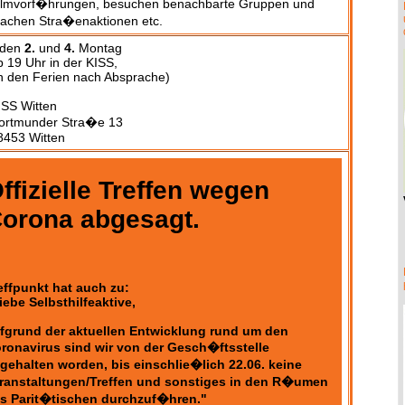
ilmvorf�hrungen, besuchen benachbarte Gruppen und
achen Stra�enaktionen etc.
eden
2.
und
4.
Montag
b 19 Uhr in der KISS,
in den Ferien nach Absprache)
ISS Witten
ortmunder Stra�e 13
8453 Witten
ffizielle Treffen wegen
orona abgesagt.
effpunkt hat auch zu:
iebe Selbsthilfeaktive,
fgrund der aktuellen Entwicklung rund um den
ronavirus sind wir von der Gesch�ftsstelle
gehalten worden, bis einschlie�lich 22.06. keine
ranstaltungen/Treffen und sonstiges in den R�umen
s Parit�tischen durchzuf�hren."